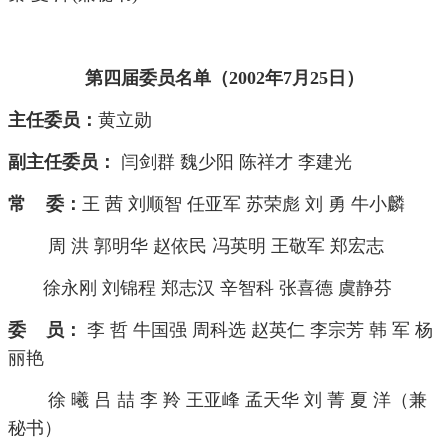
第四届委员名单（2002年7月25日）
主任委员：
黄立勋
副主任委员：
闫剑群 魏少阳 陈祥才 李建光
常 委：
王 茜 刘顺智 任亚军 苏荣彪 刘 勇 牛小麟
周 洪 郭明华 赵依民 冯英明 王敬军 郑宏志
徐永刚 刘锦程 郑志汉 辛智科 张喜德 虞静芬
委 员：
李 哲 牛国强 周科选 赵英仁 李宗芳 韩 军 杨
丽艳
徐 曦 吕 喆 李 羚 王亚峰 孟天华 刘 菁 夏 洋（兼
秘书）