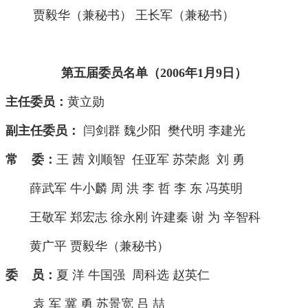
贾毅华（兼秘书） 王长军（兼秘书）
第五届委员名单（2006年1月9日）
主任委员：
黄立勋
副主任委员：
闫剑群 魏少阳 樊代明 李建光
常 委：
王 茜 刘顺智 任亚军 苏荣彪 刘 勇
薛武军 牛小麟 周 洪 李 哲 李 东 冯英明
王敬军 郑宏志 徐永刚 许建秦 谢 为 辛智科
黄广平 贾毅华（兼秘书）
委 员：
夏 洋 牛国强 周科选 赵英仁
袁 军 冀 勇 苏景宽 吕 喆