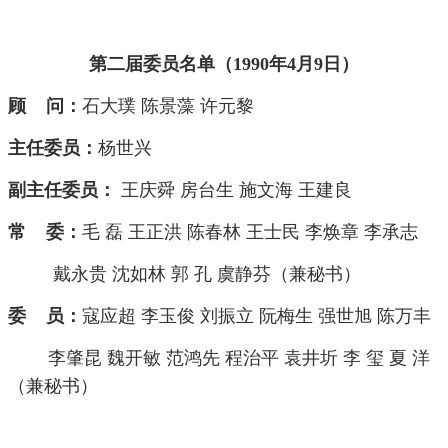
第二届委员名单（1990年4月9日）
顾 问：
石大璞 陈景藻 许元黎
主任委员：
杨世兴
副主任委员：
王庆舜 房台生 施文海 王建良
常 委：
毛 磊 王正洪 陈春林 王士民 李焕章 李承志
戴永贵 沈如林 郭 孔 虞静芬（兼秘书）
委 员：
寇应超 李玉俊 刘振立 阮梅生 强世旭 陈万丰
李肇昆 魏开敏 范鸿先 程治平 袁井圻 李 玺 夏 洋
（兼秘书）