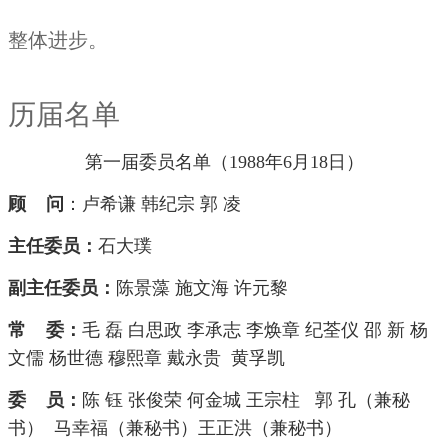
整体进步。
历届名单
第一届委员名单（1988年6月18日）
顾 问
：卢希谦 韩纪宗 郭 凌
主任委员：
石大璞
副主任委员：
陈景藻 施文海 许元黎
常 委：
毛 磊 白思政 李承志 李焕章 纪荃仪 邵 新 杨
文儒 杨世德 穆熙章 戴永贵 黄孚凯
委 员：
陈 钰 张俊荣 何金城 王宗柱 郭 孔（兼秘
书） 马幸福（兼秘书）王正洪（兼秘书）