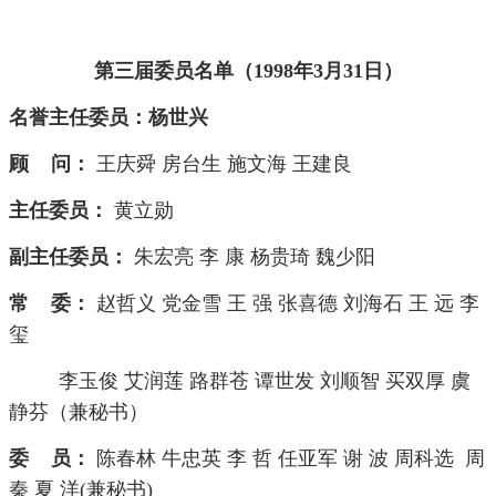
第三届委员名单（1998年3月31日）
名誉主任委员：
杨世兴
顾 问：
王庆舜 房台生 施文海 王建良
主任委员：
黄立勋
副主任委员：
朱宏亮 李 康 杨贵琦 魏少阳
常 委：
赵哲义 党金雪 王 强 张喜德 刘海石 王 远 李
玺
李玉俊 艾润莲 路群苍 谭世发 刘顺智 买双厚 虞
静芬（兼秘书）
委 员：
陈春林 牛忠英 李 哲 任亚军 谢 波 周科选 周
秦 夏 洋(兼秘书)