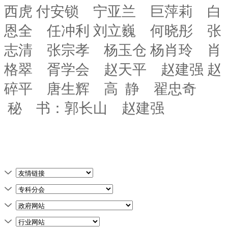
西虎 付安锁 宁亚兰 巨萍莉 白
恩全 任冲利 刘立巍 何晓彤 张
志清 张宗孝 杨玉仓 杨肖玲 肖
格翠 胥学会 赵天平 赵建强 赵
碎平 唐生辉 高 静 翟忠奇
秘 书：郭长山 赵建强