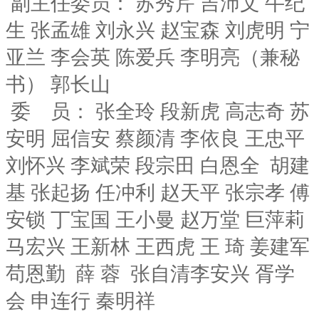
副主任委员： 苏秀芹 吉沛文 牛纪
生 张孟雄 刘永兴 赵宝森 刘虎明 宁
亚兰 李会英 陈爱兵 李明亮（兼秘
书） 郭长山
委 员： 张全玲 段新虎 高志奇 苏
安明 屈信安 蔡颜清 李依良 王忠平
刘怀兴 李斌荣 段宗田 白恩全 胡建
基 张起扬 任冲利 赵天平 张宗孝 傅
安锁 丁宝国 王小曼 赵万堂 巨萍莉
马宏兴 王新林 王西虎 王 琦 姜建军
苟恩勤 薛 蓉 张自清李安兴 胥学
会 申连行 秦明祥