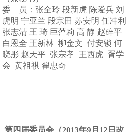
委 员：张全玲 段新虎 陈爱兵 刘
虎明 宁亚兰 段宗田 苏安明 任冲利
张志清 王 琦 巨萍莉 高 静 赵碎平
白恩全 王新林 柳金文 付安锁 何
晓彤 赵天平 张宗孝 王西虎 胥学
会 黄祖祺 翟忠奇
第四届委员会（2013年9月12日改