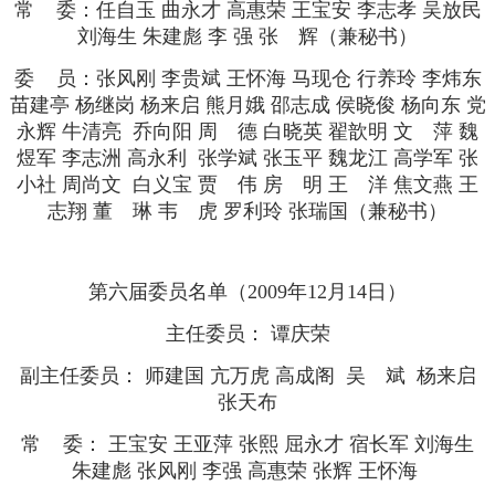
常 委：任自玉 曲永才 高惠荣 王宝安 李志孝 吴放民
刘海生 朱建彪 李 强 张 辉（兼秘书）
委 员：张风刚 李贵斌 王怀海 马现仓 行养玲 李炜东
苗建亭 杨继岗 杨来启 熊月娥 邵志成 侯晓俊 杨向东 党
永辉 牛清亮 乔向阳 周 德 白晓英 翟歆明 文 萍 魏
煜军 李志洲 高永利 张学斌 张玉平 魏龙江 高学军 张
小社 周尚文 白义宝 贾 伟 房 明 王 洋 焦文燕 王
志翔 董 琳 韦 虎 罗利玲 张瑞国（兼秘书）
第六届委员名单（2009年12月14日）
主任委员： 谭庆荣
副主任委员： 师建国 亢万虎 高成阁 吴 斌 杨来启
张天布
常 委： 王宝安 王亚萍 张熙 屈永才 宿长军 刘海生
朱建彪 张风刚 李强 高惠荣 张辉 王怀海