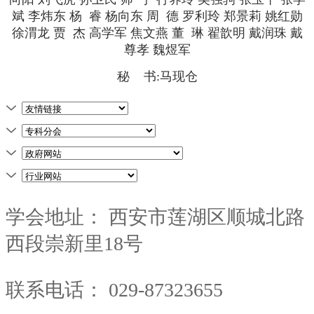
斌 李炜东 杨 睿 杨向东 周 德 罗利玲 郑景莉 姚红勋
徐渭龙 贾 杰 高学军 焦文燕 董 琳 翟歆明 戴润珠 戴
尊孝 魏煜军
秘 书:马现仓
学会地址：
西安市莲湖区顺城北路
西段崇新里18号
联系电话：
029-87323655