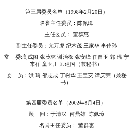
第三届委员名单（1998年2月20日）
名誉主任委员：陈佩璋
主任委员： 董群惠
副主任委员：亢万虎 纪术茂 王家华 李倬孙
常 委:高成阁 张茂林 谢治椽 张安峰 任自玉 郭 琨 宁
来祥 童玉川 师建国（兼秘书）
委 员：洪 琦 邵志成 丁树华 王宝安 谭庆荣（兼秘
书）
第四届委员名单（2002年8月4日）
顾 问：于清汉 何鼎雄 陈佩璋
名誉主任委员： 董群惠