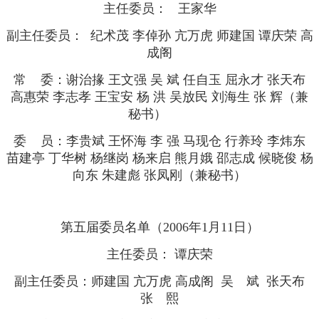
主任委员： 王家华
副主任委员： 纪术茂 李倬孙 亢万虎 师建国 谭庆荣 高
成阁
常 委：谢治掾 王文强 吴 斌 任自玉 屈永才 张天布
高惠荣 李志孝 王宝安 杨 洪 吴放民 刘海生 张 辉（兼
秘书）
委 员：李贵斌 王怀海 李 强 马现仓 行养玲 李炜东
苗建亭 丁华树 杨继岗 杨来启 熊月娥 邵志成 候晓俊 杨
向东 朱建彪 张凤刚（兼秘书）
第五届委员名单（2006年1月11日）
主任委员： 谭庆荣
副主任委员：师建国 亢万虎 高成阁 吴 斌 张天布
张 熙