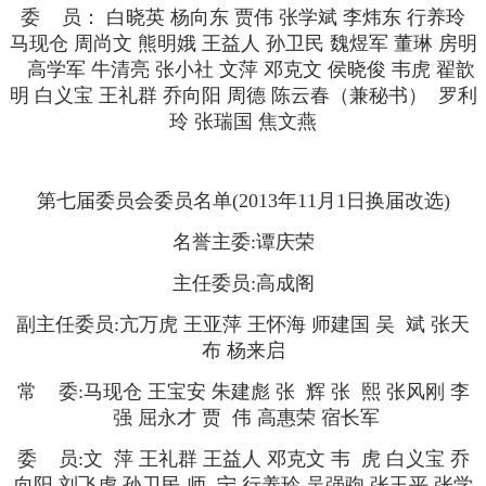
委 员： 白晓英 杨向东 贾伟 张学斌 李炜东 行养玲
马现仓 周尚文 熊明娥 王益人 孙卫民 魏煜军 董琳 房明
高学军 牛清亮 张小社 文萍 邓克文 侯晓俊 韦虎 翟歆
明 白义宝 王礼群 乔向阳 周德 陈云春（兼秘书） 罗利
玲 张瑞国 焦文燕
第七届委员会委员名单(2013年11月1日换届改选)
名誉主委:谭庆荣
主任委员:高成阁
副主任委员:亢万虎 王亚萍 王怀海 师建国 吴 斌 张天
布 杨来启
常 委:马现仓 王宝安 朱建彪 张 辉 张 熙 张风刚 李
强 屈永才 贾 伟 高惠荣 宿长军
委 员:文 萍 王礼群 王益人 邓克文 韦 虎 白义宝 乔
向阳 刘飞虎 孙卫民 师 宁 行养玲 吴强驹 张玉平 张学