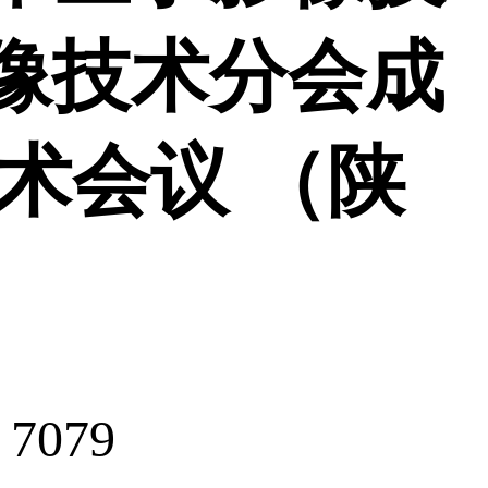
像技术分会成
术会议 （陕
079