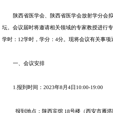
陕西省医学会、陕西省医学会
放射学
分会
坛
。会议
届时将邀请相关领域
的
专家
教授进行
学时：
12
学时，学分：
4
分。
现将会议有关事项
一、
会议
安排
1.报到时间
：
2023年
8
月
4日
1
0
:00-
19
:00
报到地点：
陕西宾馆
18号楼
（
西安市雁塔