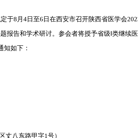
拟定
于
8
月
4日至6日
在西安市
召开陕西省医学会
2
专题报告和
学术
研
讨。
参会者将授予省级
Ⅰ类继续
通知如下：
区丈八东路甲字
1号
）