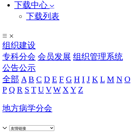
下载中心
下载列表
组织建设
专科分会
会员发展
组织管理系统
公告公示
全部
A
B
C
D
E
F
G
H
I
J
K
L
M
N
O
P
Q
R
S
T
U
V
W
X
Y
Z
地方病学分会